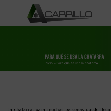
Saltar
al
contenido
Para qué se usa la chatarra
Inicio
»
Para qué se usa la chatarra
La chatarra, para muchas personas puede lleg