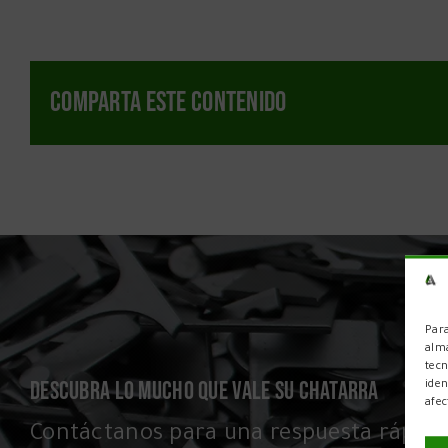
Comparta este contenido
Para
alma
tecn
DESCUBRA LO MUCHO QUE VALE SU CHATARRA
iden
afec
Contáctanos para una respuesta rápida 