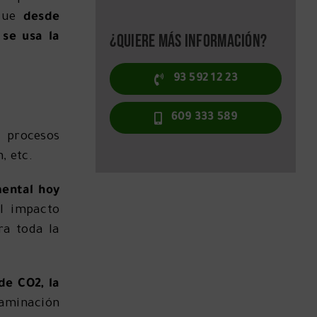
 que
desde
¿Quiere más información?
 se usa la
93 592 12 23
609 333 589
 procesos
, etc.
mental hoy
el impacto
ra toda la
de CO2, la
taminación