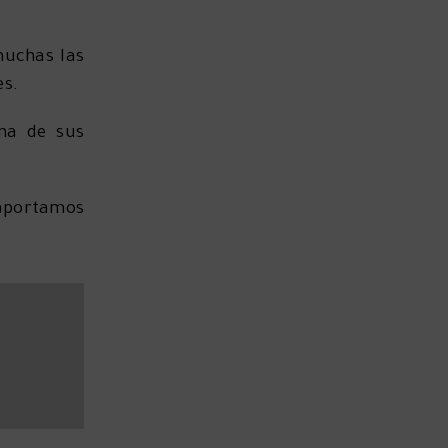
muchas las
es.
na de sus
 aportamos