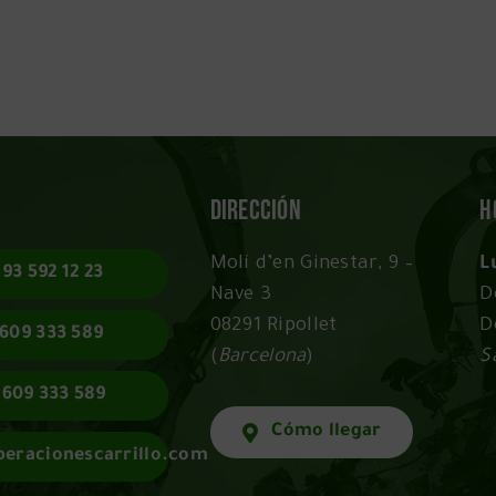
Dirección
H
Molí d’en Ginestar, 9 –
L
93 592 12 23
Nave 3
D
08291 Ripollet
D
609 333 589
(
Barcelona
)
S
609 333 589
Cómo llegar
peracionescarrillo.com