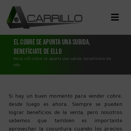
Saltar
al
Toggle
contenido
Naviga
Inicio
El cobre se apunta una subida,
benefíciate de ello
Qué Compramos
Inicio
»
El cobre se apunta una subida, benefíciate de
Servicios
ello
Quiénes Somos
Blog
Si hay un buen momento para vender cobre,
Dónde Estamos
desde luego es ahora. Siempre se pueden
CONTACTO
lograr beneficios de la venta, pero nosotros
sabemos que también es importante
aprovechar la coyuntura cuando los precios