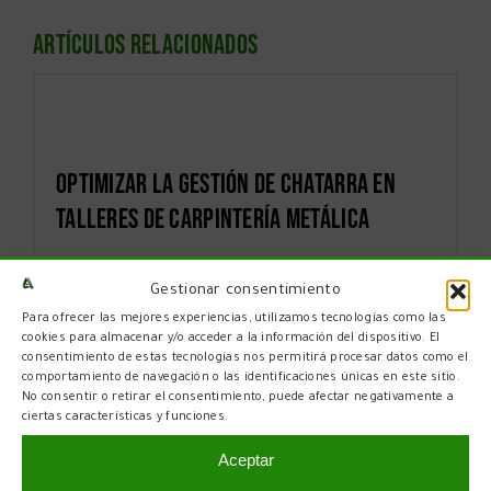
Artículos relacionados
Optimizar la gestión de chatarra en
talleres de carpintería metálica
Gestionar consentimiento
Para ofrecer las mejores experiencias, utilizamos tecnologías como las
cookies para almacenar y/o acceder a la información del dispositivo. El
consentimiento de estas tecnologías nos permitirá procesar datos como el
comportamiento de navegación o las identificaciones únicas en este sitio.
No consentir o retirar el consentimiento, puede afectar negativamente a
ciertas características y funciones.
Aceptar