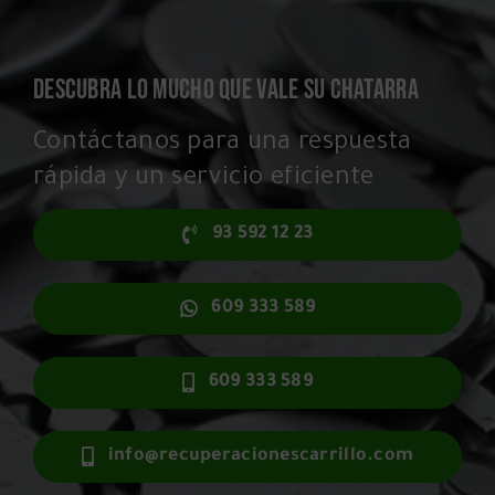
DESCUBRA LO MUCHO QUE VALE SU CHATARRA
Contáctanos para una respuesta
rápida y un servicio eficiente
93 592 12 23
609 333 589
609 333 589
info@recuperacionescarrillo.com