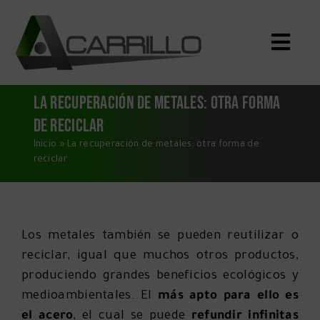
Saltar
al
Toggle
contenido
Naviga
Inicio
La recuperación de metales: otra forma
de reciclar
Qué Compramos
Inicio
»
La recuperación de metales: otra forma de
Servicios
reciclar
Quiénes Somos
Blog
Los metales también se pueden reutilizar o
Dónde Estamos
reciclar, igual que muchos otros productos,
CONTACTO
produciendo grandes beneficios ecológicos y
medioambientales. El
más apto para ello es
el acero
, el cual se puede
refundir infinitas