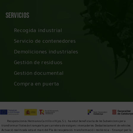
Servicios
Recogida industrial
Servicio de contenedores
Demoliciones industriales
Gestión de residuos
Gestión documental
Compra en puerta
Recuperaciones Hermanos Carrillo e Hijos, S.L. ha estat beneficiaria de les Subvencions per a
transformar flotes de transports per carretera de viatgers i mercaderies: Desballestament de vehicles.
Actuació realitzada sota el marc del Pla de recuperació, transformació i resiliència – finançat per la