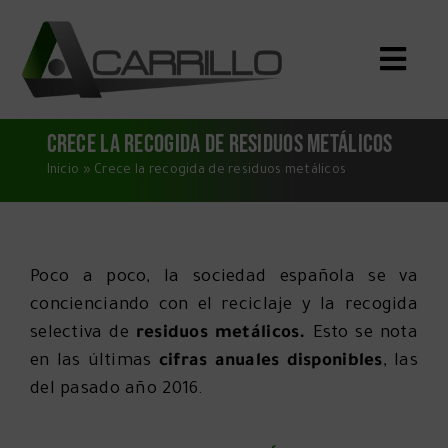
Saltar
al
Toggle
contenido
Naviga
Inicio
Crece la recogida de residuos metálicos
Qué Compramos
Inicio
»
Crece la recogida de residuos metálicos
Servicios
Quiénes Somos
Poco a poco, la sociedad española se va
Blog
concienciando con el reciclaje y la recogida
selectiva de
residuos metálicos.
Esto se nota
Dónde Estamos
en las últimas
cifras anuales disponibles
, las
CONTACTO
del pasado año 2016.