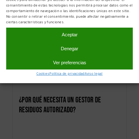
cookies para almacenar y/o acceder a la información del dispositivo. El
consentimiento de estas tecnologías nos permitirá procesar datos como el
comportamiento de navegación o las identificaciones únicas en este sitio.
No consentir o retirar el consentimiento, puede afectar negativamente a
ciertas características y funciones.
Aceptar
Denegar
Ver preferencias
Cookies
Política de privacidad
Aviso legal
¿Por qué necesita un gestor de
residuos autorizado?