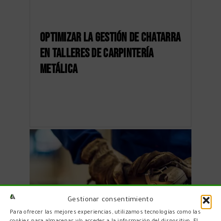
Optimizar la gestión de chatarra
en talleres de carpintería
metálica
Gestionar consentimiento
Para ofrecer las mejores experiencias, utilizamos tecnologías como las