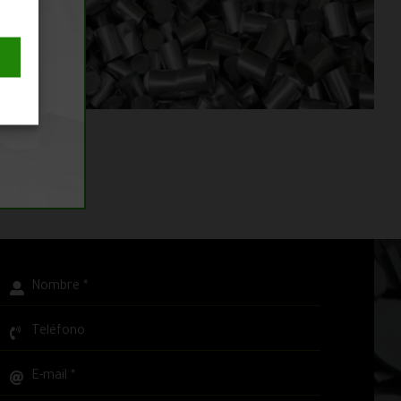
rio
ados