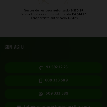
Gestor de residuos autorizado
E-370.97
Productor de residuos autorizado
P-26449.1
Transportista autorizado
T-3473
Contacto
93 592 12 23
609 333 589
609 333 589
info@recuperacionescarrillo.com