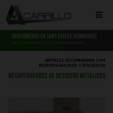
Saltar
al
Toggle
contenido
Naviga
Inicio
Chatarreros en Sant Esteve Sesrovires
Qué Compramos
Inicio
»
Chatarreros en Sant Esteve Sesrovires
Servicios
METALES RECUPERADOS CON
Quiénes Somos
RESPONSABILIDAD Y EFICIENCIA
Recuperadores de residuos metálicos
Blog
Dónde Estamos
CONTACTO