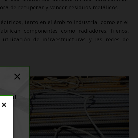
 hora de recuperar y vender residuos metálicos.
léctricos, tanto en el ámbito industrial como en el
fabrican componentes como radiadores, frenos,
 utilización de infraestructuras y las redes de
 17 al
s