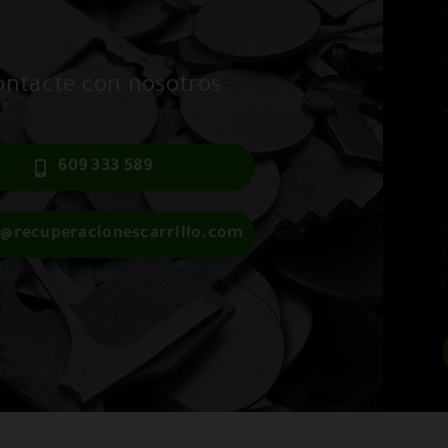
ontacte con nosotros
609 333 589
o@recuperacionescarrillo.com