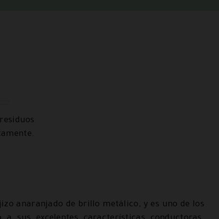
 residuos
tamente.
jizo anaranjado de brillo metálico, y es uno de los
 a sus excelentes características conductoras.