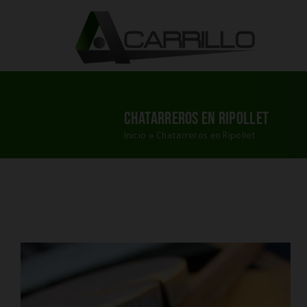
Saltar
al
contenido
Chatarreros en Ripollet
Inicio
»
Chatarreros en Ripollet