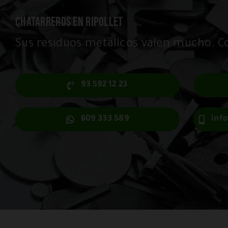
CHATARREROS EN RIPOLLET
Sus residuos metálicos valen mucho. C
93 592 12 23
609 333 589
inf