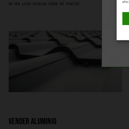
afec
le da una nueva vida al metal.
El
hab
Vender aluminio