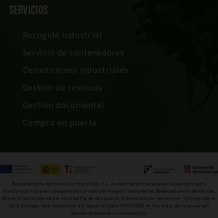
Servicios
Recogida industrial
Servicio de contenedores
Demoliciones industriales
Gestión de residuos
Gestión documental
Compra en puerta
Recuperaciones Hermanos Carrillo e Hijos, S.L. ha estat beneficiaria de les Subvencions per a
transformar flotes de transports per carretera de viatgers i mercaderies: Desballestament de vehicles.
Actuació realitzada sota el marc del Pla de recuperació, transformació i resiliència – finançat per la
Unió Europea- Next Generation EU, segons la Ordre VPD/37/2022, de 9 de març, per la que es van
aprovar les bases de la convocatòria.