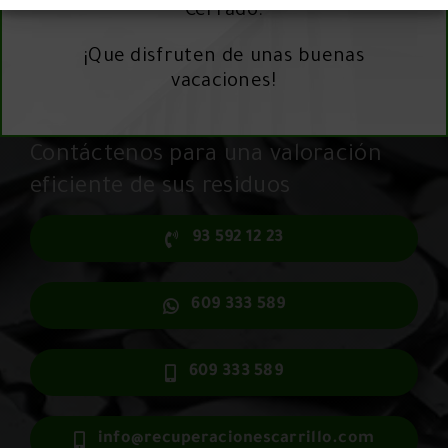
Cerrado.
¡Que disfruten de unas buenas
vacaciones!
CHATARREROS EN MONTCADA I REIXAC
Contáctenos para una valoración
eficiente de sus residuos
93 592 12 23
609 333 589
609 333 589
info@recuperacionescarrillo.com