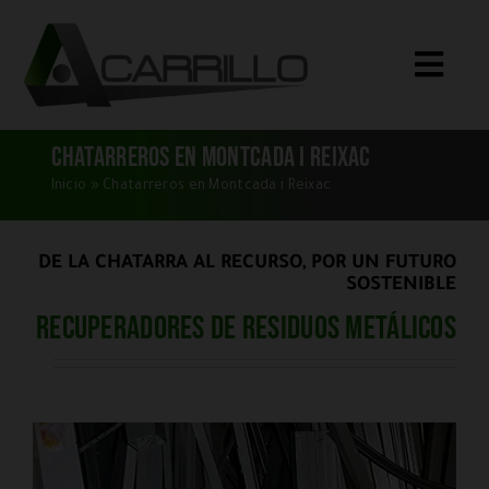
Saltar
al
Toggle
contenido
Naviga
Inicio
Chatarreros en Montcada i Reixac
Qué Compramos
Inicio
»
Chatarreros en Montcada i Reixac
Servicios
DE LA CHATARRA AL RECURSO, POR UN FUTURO
Quiénes Somos
SOSTENIBLE
Recuperadores de residuos metálicos
Blog
Dónde Estamos
CONTACTO