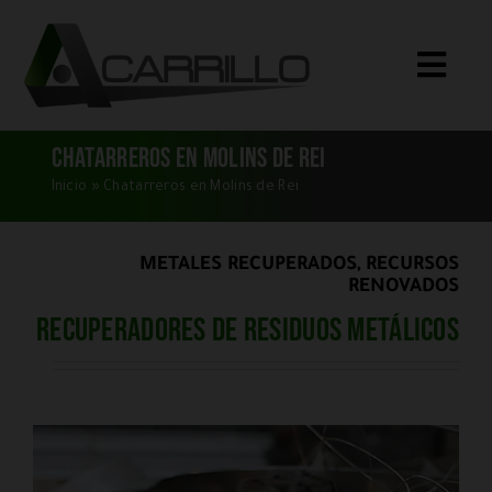
Saltar
al
Toggle
contenido
Naviga
Inicio
Chatarreros en Molins de Rei
Qué Compramos
Inicio
»
Chatarreros en Molins de Rei
Servicios
METALES RECUPERADOS, RECURSOS
Quiénes Somos
RENOVADOS
Recuperadores de residuos metálicos
Blog
Dónde Estamos
CONTACTO