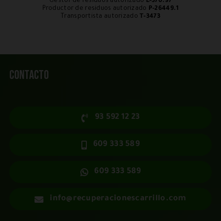
Gestor de residuos autorizado
E-370.97
Productor de residuos autorizado
P-26449.1
Transportista autorizado
T-3473
Contacto
93 592 12 23
609 333 589
609 333 589
info@recuperacionescarrillo.com