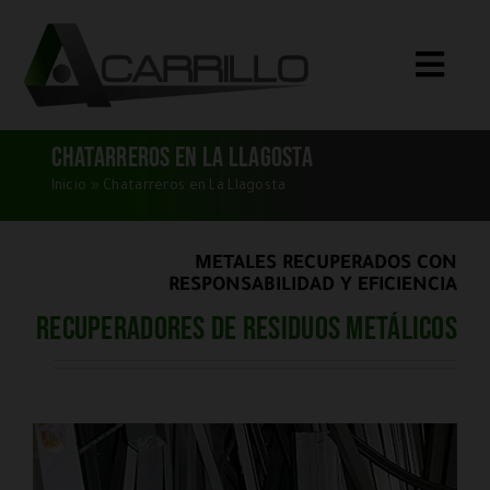
Saltar
al
Toggle
contenido
Naviga
Inicio
Chatarreros en La Llagosta
Qué Compramos
Inicio
»
Chatarreros en La Llagosta
Servicios
METALES RECUPERADOS CON
Quiénes Somos
RESPONSABILIDAD Y EFICIENCIA
Recuperadores de residuos metálicos
Blog
Dónde Estamos
CONTACTO