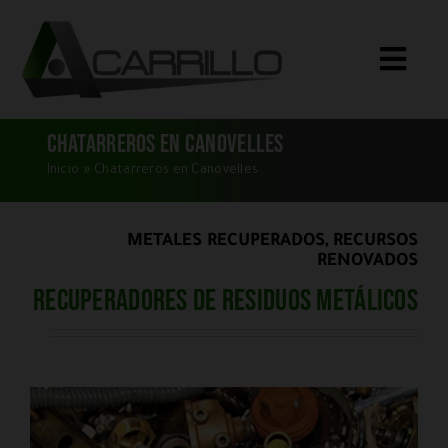
Saltar
al
Toggle
contenido
Naviga
Inicio
Chatarreros en Canovelles
Qué Compramos
Inicio
»
Chatarreros en Canovelles
Servicios
METALES RECUPERADOS, RECURSOS
Quiénes Somos
RENOVADOS
Recuperadores de residuos metálicos
Blog
Dónde Estamos
CONTACTO