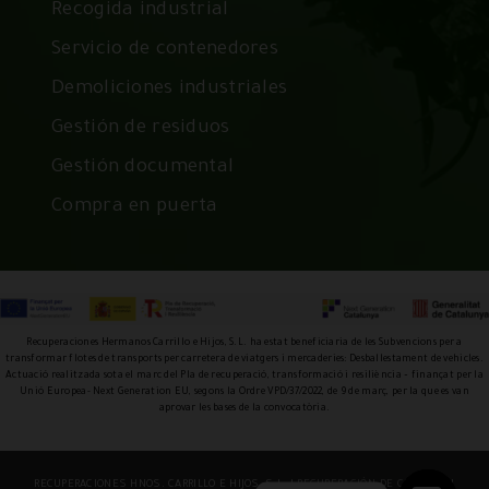
Recogida industrial
Servicio de contenedores
Demoliciones industriales
Gestión de residuos
Gestión documental
Compra en puerta
Recuperaciones Hermanos Carrillo e Hijos, S.L. ha estat beneficiaria de les Subvencions per a
transformar flotes de transports per carretera de viatgers i mercaderies: Desballestament de vehicles.
Actuació realitzada sota el marc del Pla de recuperació, transformació i resiliència – finançat per la
Unió Europea- Next Generation EU, segons la Ordre VPD/37/2022, de 9 de març, per la que es van
aprovar les bases de la convocatòria.
RECUPERACIONES HNOS. CARRILLO E HIJOS, S.L. |
RECUPERACIÓN DE CHATARRA
|